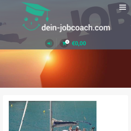
Zum
Inhalt
springen
€
0,00
0