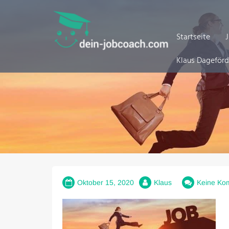
Zum
Inhalt
springen
Startseite
Klaus Dageför
Oktober 15, 2020
Klaus
Keine Ko